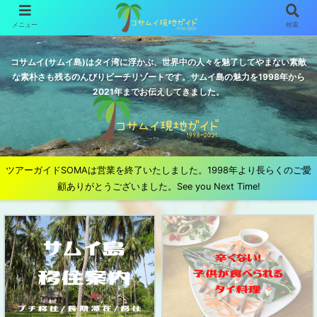
メニュー
検索
コサムイ(サムイ島)はタイ湾に浮かぶ、世界中の人々を魅了してやまない素敵
な素朴さも残るのんびりビーチリゾートです。サムイ島の魅力を1998年から
2021年までお伝えしてきました。
ツアーガイドSOMAは営業を終了いたしました。1998年より長らくのご愛
顧ありがとうございました。See you Next Time!