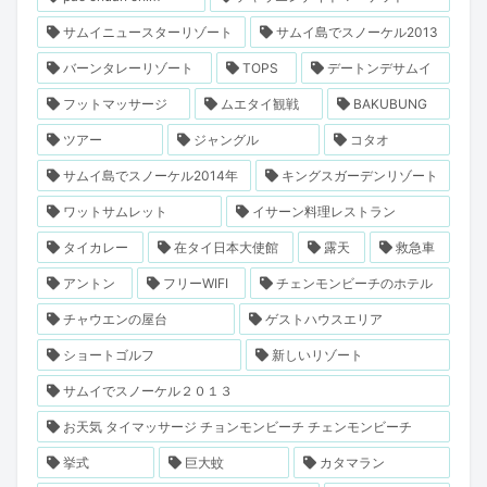
サムイニュースターリゾート
サムイ島でスノーケル2013
バーンタレーリゾート
TOPS
デートンデサムイ
フットマッサージ
ムエタイ観戦
BAKUBUNG
ツアー
ジャングル
コタオ
サムイ島でスノーケル2014年
キングスガーデンリゾート
ワットサムレット
イサーン料理レストラン
タイカレー
在タイ日本大使館
露天
救急車
アントン
フリーWIFI
チェンモンビーチのホテル
チャウエンの屋台
ゲストハウスエリア
ショートゴルフ
新しいリゾート
サムイでスノーケル２０１３
お天気 タイマッサージ チョンモンビーチ チェンモンビーチ
挙式
巨大蚊
カタマラン