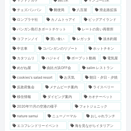
マクドナルド
綿の木
マンゴーの木
チェズバンバン
郵便局
八百屋
滑走路拡張
ロンプラヤ社
カノムトゥアイ
ピッグアイランド
パンガン島行きボートチケット
レートの良い両替所
コファンノイ
買い食い
レガッタ
淡水釣堀
中古車
コパンガンのリゾート
ホットチキン
カタツムリ
ハジャイ
ボープット動画
電気屋
めがね屋
由比ガ浜OFF会
salim レストラン
cookies's salad resort
お天気
朝日・夕日・夕焼
反政府集会
メナムビーチ案内
ライスベリー
移住情報
ダイビング案内
カオナーペット
2020年11月の空港の様子
フォトジェニック
nature samui
ニューノーマル
おしゃれランチ
エコフレンドリーイベント
海を見ながらイタリアン