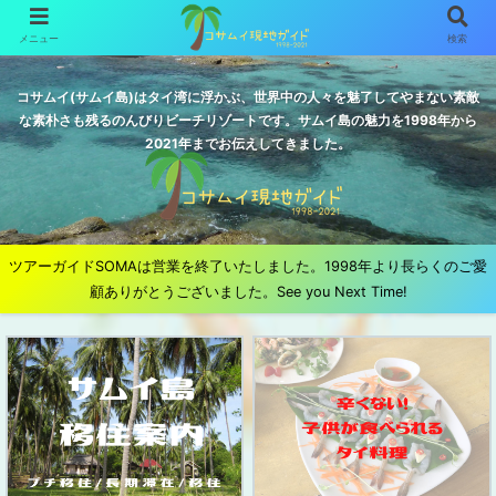
メニュー
検索
コサムイ(サムイ島)はタイ湾に浮かぶ、世界中の人々を魅了してやまない素敵
な素朴さも残るのんびりビーチリゾートです。サムイ島の魅力を1998年から
2021年までお伝えしてきました。
ツアーガイドSOMAは営業を終了いたしました。1998年より長らくのご愛
顧ありがとうございました。See you Next Time!