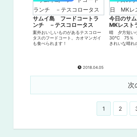
す。...
サムイ島 フードコートラ
今日のサム
ンチ －テスコロータス
MKレスト
案外おいしいものがあるテスコロー
晴 夕方短い
タスのフードコート。カオマンガイ
30℃ 75％ 1
も食べられます！
きれいな晴れ
た。ほっと一
いけど、焼け
なお天気でし
タスチャウエン
2018.04.05
次
1
2