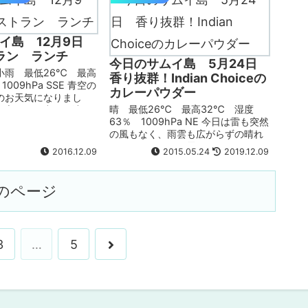
オクアイ...
イ島 12月9日
ラン ランチ
今日のサムイ島 5月24日
小雨 最低26℃ 最高
香り抜群！Indian Choiceの
009hPa SSE 青空の
カレーパウダー
のお天気になりまし
晴 最低26℃ 最高32℃ 湿度
安心です。空気は涼し
63％ 1009hPa NE 今日は雷も突然
る日差しが刺さる爽快
の風もなく、雨雲も広がらずの晴れ
た。 写真 テスコロー
のお天気でした。雲はそこそこあり
のMKレス...
2016.12.09
2015.05.24
2019.12.09
ます。風のおかげで暑くてたまらな
い感は先週よりも和らいでいます。
写真 ロータス...
のページ
3
…
5