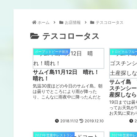
ホーム
お店情報
テスコロータス
テスコロータス
ボープットビーチ状況
トロピカルフル
サムイ島11月12日 晴れ！
晴れ！
サムイ島 
気温30度ほどの今日のサムイ島。朝
スチンシー
は曇りでところにより雨が降った
産探しなら
り、こんなに雨夜中に降ったんだと
19日までは
いうエリアがあったりですが、次第
ってお天気が
に青空が広がり、モンスーンシーズ
お天気に変わ
ンの海の色ながら、コントラストは
いな海が見れ
美しい海が見えています。道路の排
2018.11.12
2019.12.10
2
らずあり、パ
水も洪水...
く気持ち良い
飛ぶ風が吹く
2021年営業中レストラン
2021年営業中