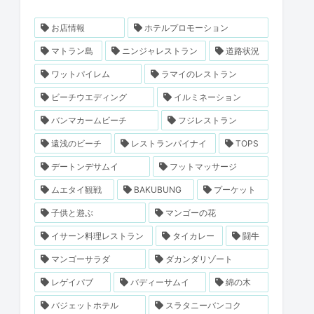
お店情報
ホテルプロモーション
マトラン島
ニンジャレストラン
道路状況
ワットパイレム
ラマイのレストラン
ビーチウエディング
イルミネーション
バンマカームビーチ
フジレストラン
遠浅のビーチ
レストランパイナイ
TOPS
デートンデサムイ
フットマッサージ
ムエタイ観戦
BAKUBUNG
プーケット
子供と遊ぶ
マンゴーの花
イサーン料理レストラン
タイカレー
闘牛
マンゴーサラダ
ダカンダリゾート
レゲイパブ
バディーサムイ
綿の木
バジェットホテル
スラタニーバンコク