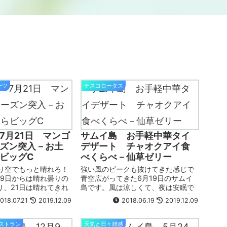
ーツ
テスコロータス
7月21日 マンゴ
サムイ島 お手軽中華タイ
ズン突入－お土
デザート チャオクアイ食
ビッグC
べくらべ－仙草ゼリー
曇り空でもっと晴れろ！
強い風のピークも抜けてきた感じで
19日からは晴れ曇りの
青空広がってきた6月19日のサムイ
り、21日は晴れてきれ
島です。風は涼しくて、夜は安眠で
ています。風は相変わ
きます。 10日ほど前にメナムの隠れ
018.07.21
2019.12.09
2018.06.19
2019.12.09
ラソルの下がこの上な
た名店JANOで食べた仙草ゼリーの
です。(風でパラソルが
チャオクアイの食感がナタデココに
こともあるようで
近くて、食べず嫌いをしていたチャ
レストラン
天気と日々雑感