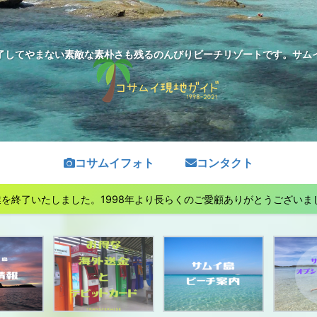
了してやまない素敵な素朴さも残るのんびりビーチリゾートです。サムイ島
コサムイフォト
コンタクト
終了いたしました。1998年より長らくのご愛顧ありがとうございました。See