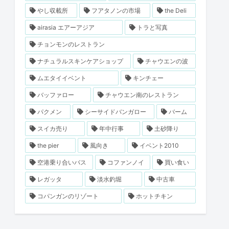
やし収載所
フアタノンの市場
the Deli
airasia エアーアジア
トラと写真
チョンモンのレストラン
ナチュラルスキンケアショップ
チャウエンの波
ムエタイイベント
キンチェー
バッファロー
チャウエン南のレストラン
パクメン
シーサイドバンガロー
バーム
スイカ売り
年中行事
土砂降り
the pier
風向き
イベント2010
空港乗り合いバス
コファンノイ
買い食い
レガッタ
淡水釣堀
中古車
コパンガンのリゾート
ホットチキン