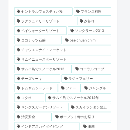
セントラルフェスティバル
フランス料理
ラグジュアリーリゾート
夕暮れ
ベイウォーターリゾート
ソンクラーン2013
ココナッツ石鹸
pae chuan chim
チャウエンナイトマーケット
サムイニュースターリゾート
サムイ島でスノーケル2013
コーラルコーブ
チーズケーキ
ラジャフェリー
トムヤムシーフード
ツアー
ジャングル
コタオ
サムイ島でスノーケル2014年
キングスガーデンリゾート
スカイランタン禁止
治安安全
ボープット寺のお祭り
インドアスカイダイビング
珊瑚