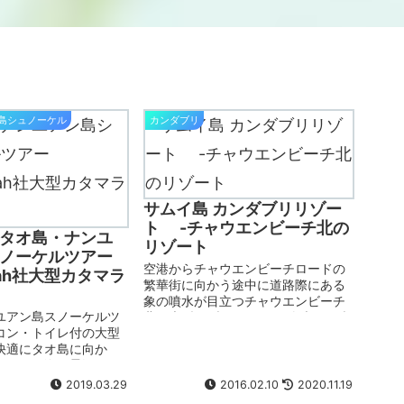
ン島シュノーケル
カンダブリ
サムイ島 カンダブリリゾー
ト -チャウエンビーチ北の
タオ島・ナンユ
リゾート
ノーケルツアー
空港からチャウエンビーチロードの
ayah社大型カタマラ
繁華街に向かう途中に道路際にある
象の噴水が目立つチャウエンビーチ
ユアン島スノーケルツ
北の大型リゾートのカンダブリリゾ
コン・トイレ付の大型
ート。プーケットやクラビ、カオラ
快適にタオ島に向か
ックにもリゾートがあるカタグルー
うじゃの海と景観もす
プのリゾートになります。チャウエ
ユアン島を一日かけて
ンビーチの繁華街からは若干離れま
2019.03.29
2016.02.10
2020.11.19
ツアーです。一度は行
すが、その分お部屋はゆったり広い