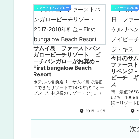
光明媚な海洋国立公園です。ラムサ
ってみよう！
ール条約に登録されています。 カヤ
ファーストバンガロー
スノーケル2015
ック、シュノーケル、観光が楽しめ
る１日ツアーをご紹介します。
サムイ島 ファーストバン
ガロービーチリゾート ビ
今日のサム
ーチバンガローがお奨め－
ファースト
First bungalow Beach
リベンジ－
Resort
ビーチ－ギ
ホテルの名前通り、サムイ島で最初
ス
にできたリゾートで1970年代にオー
晴 最低26
プンした中規模のリゾートです。チ
62％ 1009h
ャウエンビーチロードの南端になり
続きリゾート
ます。チャウエンビーチと岩で区切
向きが変わり
られたチャウエンノイビーチに位置
2015.10.05
2
り、暑いった
していて、ホテル前のビーチ端では
ぬるさです。
スノーケルも多少できます。内装は
です。 写真 ..
シンプルですが、チャウエン地区で
次
はプールも大きい方で、特にビーチ
前の砂浜の上に建てられたビーチバ