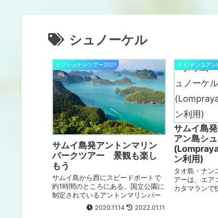
シュノーケル
オプショナルツアー2021
タオ/ナンユア
サムイ島発
アン島シュ
サムイ島発アントンマリン
(Lompr
パークツアー 景観も楽し
ン利用)
もう
タオ島・ナン
サムイ島から西にスピードボートで
アーは、エア
約1時間のところにある、国立公園に
カタマランで
制定されているアントンマリンパー
い、魚うじゃ
クは、石灰石の42の島々で形成され
ばらしいナン
2020.11.14
2022.01.11
ていて、そのほとんどが無人島の風
楽しんでくる