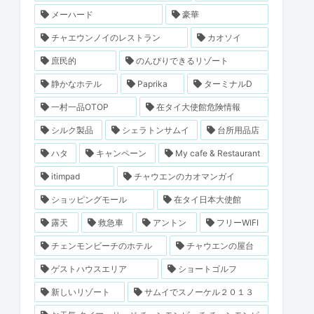
メーハード
豪華
チャエウンノイのレストラン
カオソイ
庶民的
のんびりできるリゾート
静かなホテル
Paprika
ターミナルD
一村一品OTOP
在タイ大使館危険情報
シルク製品
シェラトンサムイ
台所用品店
ハタ
キャンペーン
My cafe & Restaurant
itimpad
チャウエンのカオマンガイ
ショッピングモール
在タイ日本大使館
露天
救急車
アントン
フリーWIFI
チェンモンビーチのホテル
チャウエンの屋台
ゲストハウスエリア
ショートゴルフ
新しいリゾート
サムイでスノーケル２０１３