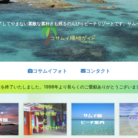
了してやまない素敵な素朴さも残るのんびりビーチリゾートです。サムイ島
コサムイフォト
コンタクト
終了いたしました。1998年より長らくのご愛顧ありがとうございました。See