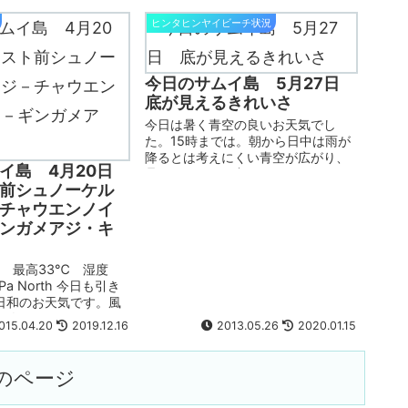
全室52M2以上でスノーケルが楽し
ヒンタヒンヤイビーチ状況
めるビーチがホテル目の前というサ
ムイでもとても数が少ない
”ホテル前
のビーチでスノーケルができるホテ
ル”
という条件に当てはまります。リ
今日のサムイ島 5月27日
ゾートは海側と道路を挟んで山側に
底が見えるきれいさ
あり、両サイドに広めにプールがあ
今日は暑く青空の良いお天気でし
り、レストランは4箇所、小さなジム
た。15時までは。朝から日中は雨が
とスパも併設しているサムイでは大
降るとは考えにくい青空が広がり、
型リゾートに入ります。しっかりと
イ島 4月20日
暑く、まぶしく良いお天気でした
した自家発電と給湯設備を完備して
前シュノーケル
が、15時前から雲がどんどん来て、
おり、2011年の大洪水による数日に
場所により小雨やスコールが降りま
及ぶ大停電の時には他のリゾートか
チャウエンノイ
した。このところ15時ごろを境目に
らカンダブリリゾートへお客様を移
ンガメアジ・キ
お天気が崩れるパターンになってい
したリゾートもありますした。 オー
ます。夕立のようなものです。 写
プンして6年ほどたち、今までの価格
℃ 最高33℃ 湿度
真 ヒンタヒンヤイのヒンヤイ岩の
だと見合うかな？と思うところがあ
Pa North 今日も引き
横の海。今日の海はきれいでした。
り、あまりお奨めしておりませんで
日和のお天気です。風
小魚が泳いでいるのはこの部分で見
したが、今年は良いレートをいただ
、昨日より風もなくな
えることが多いのですが、今日は底
けました！ 1泊1部屋1万円ちょっと
015.04.20
2019.12.16
2013.05.26
2020.01.15
らありゃしない空気の
までくっきり見えていました。スノ
オーバーの中規模、中級クラスを考
適度な水分補給が必要
ーケルしたくなる度が増します。
えている方には、同じ金額でチョッ
.
ピリいい気分になれるカンダブリリ
のページ
ゾートをお奨めします！