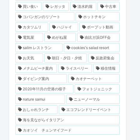
買い食い
レガッタ
淡水釣堀
中古車
コパンガンのリゾート
ホットチキン
カタツムリ
ハジャイ
ボープット動画
電気屋
めがね屋
由比ガ浜OFF会
salim レストラン
cookies's salad resort
お天気
朝日・夕日・夕焼
反政府集会
メナムビーチ案内
ライスベリー
移住情報
ダイビング案内
カオナーペット
2020年11月の空港の様子
フォトジェニック
nature samui
ニューノーマル
おしゃれランチ
エコフレンドリーイベント
海を見ながらイタリアン
カオソイ チェンマイフード