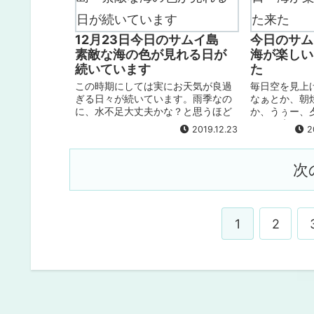
12月23日今日のサムイ島
今日のサム
素敵な海の色が見れる日が
海が楽しい
続いています
た
この時期にしては実にお天気が良過
毎日空を見上
ぎる日々が続いています。雨季なの
なぁとか、朝
に、水不足大丈夫かな？と思うほど
か、うぅー、
まとまった雨が降っていません。モ
だーと癒され
2019.12.23
20
ンスーンの嫌な風向きもこのところ
のお天気です
免れていて、予報だと30日までは例
穏やかで、波
年より落ち着いた海が期待できそう
チはチャウエ
次
です。その...
られません。）.
1
2