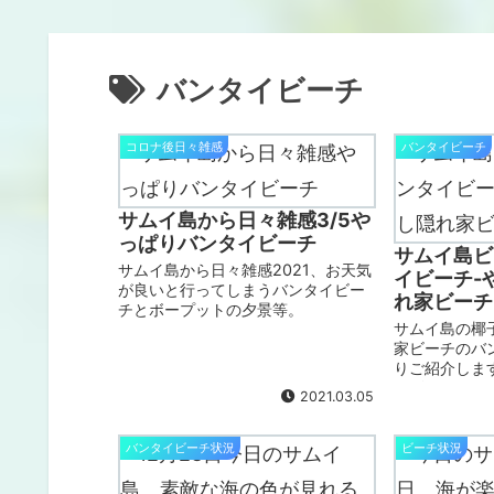
バンタイビーチ
コロナ後日々雑感
バンタイビーチ
サムイ島から日々雑感3/5や
っぱりバンタイビーチ
サムイ島ビ
サムイ島から日々雑感2021、お天気
イビーチ-
が良いと行ってしまうバンタイビー
れ家ビーチ
チとボープットの夕景等。
サムイ島の椰
家ビーチのバ
りご紹介しま
いビーチNo.
2021.03.05
ビーチです。
て、ゆっくり
ーチはこちら
バンタイビーチ状況
ビーチ状況