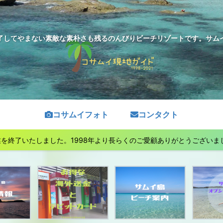
了してやまない素敵な素朴さも残るのんびりビーチリゾートです。サムイ島
コサムイフォト
コンタクト
終了いたしました。1998年より長らくのご愛顧ありがとうございました。See