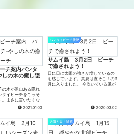
バンタイビーチ状況
サムイ島 3月2日 ビーチ
で癒されよう！
ーチ案内バンタ
日に日に太陽の強さが増しているの
やしの木の癒し隠
を感じています。真夏は直そこ！の3
月に入りました。 今吹いている風が
子の木が沢山ある隠れ
弱まったら、うっとりするチャウエ
ンタイビーチをこっそ
ンビーチがスタートしますよ！そし
す。まさに言いたくな
て海が一番青くなるのも、3－5月の
1にはいるお気に入りの
酷暑時期。 チャウエンシーズンが始
2021.01.03
2020.03.02
静かで、人が少なく
まる...
できて、自然が残るビ
。
天気と日々雑感