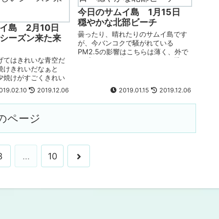
今日のサムイ島 1月15日
穏やかな北部ビーチ
イ島 2月10日
曇ったり、晴れたりのサムイ島です
シーズン来た来
が、今バンコクで騒がれている
PM2.5の影響はこちらは薄く、外で
げてはきれいな青空だ
深呼吸できる空気です。この雨季は
焼けきれいだなぁと
例年よりもpm2.5のもやもやが少な
夕焼けがすごくきれい
い気が。台風で今回の雨季の大雨は
てばかりの今日この頃
終わりなのか？と思わせる、雨のほ
19.02.10
2019.12.06
2019.01.15
2019.12.06
。北部のビーチは波が
とん...
打ち際透明（北部ビー
ンのような透明度は得
のページ
..
3
…
10