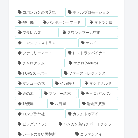
コパンガンのお天気
ホテルプロモーション
飛行機
バンポーシーフード
マトラン島
プラレム寺
スワンナブーム空港
ニンジャレストラン
サムイ
ファミリーマート
レストランパイナイ
チャロクラム
マクロ(Makro)
TOPSスーパー
ファーストレジデンス
マンゴーの花
イカ釣り
マクドナルド
綿の木
マンゴーの木
チェズバンバン
郵便局
八百屋
滑走路拡張
ロンプラヤ社
カノムトゥアイ
ピッグアイランド
パンガン島行きボートチケット
レートの良い両替所
コファンノイ