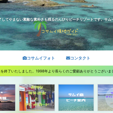
了してやまない素敵な素朴さも残るのんびりビーチリゾートです。サムイ島
コサムイフォト
コンタクト
終了いたしました。1998年より長らくのご愛顧ありがとうございました。See