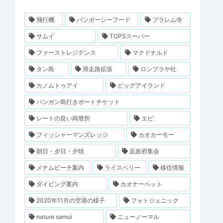
飛行機
バンポーシーフード
プラレム寺
サムイ
TOPSスーパー
ファーストレジデンス
マクドナルド
タン島
滑走路拡張
ロンプラヤ社
カノムトゥアイ
ピッグアイランド
パンガン島行きボートチケット
レートの良い両替所
エビ
フィッシャーマンズレッジ
カオカーモー
朝日・夕日・夕焼
反政府集会
メナムビーチ案内
ライスベリー
移住情報
ダイビング案内
カオナーペット
2020年11月の空港の様子
フォトジェニック
nature samui
ニューノーマル