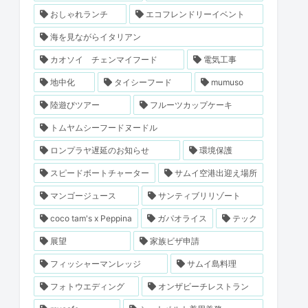
おしゃれランチ
エコフレンドリーイベント
海を見ながらイタリアン
カオソイ チェンマイフード
電気工事
地中化
タイシーフード
mumuso
陸遊びツアー
フルーツカップケーキ
トムヤムシーフードヌードル
ロンプラヤ遅延のお知らせ
環境保護
スピードボートチャーター
サムイ空港出迎え場所
マンゴージュース
サンティブリリゾート
coco tam's x Peppina
ガパオライス
テック
展望
家族ビザ申請
フィッシャーマンレッジ
サムイ島料理
フォトウエディング
オンザビーチレストラン