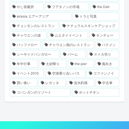
やし収載所
フアタノンの市場
the Deli
airasia エアーアジア
トラと写真
チョンモンのレストラン
ナチュラルスキンケアショップ
チャウエンの波
ムエタイイベント
キンチェー
バッファロー
チャウエン南のレストラン
パクメン
シーサイドバンガロー
バーム
スイカ売り
年中行事
土砂降り
the pier
風向き
イベント2010
空港乗り合いバス
コファンノイ
買い食い
レガッタ
淡水釣堀
中古車
コパンガンのリゾート
ホットチキン