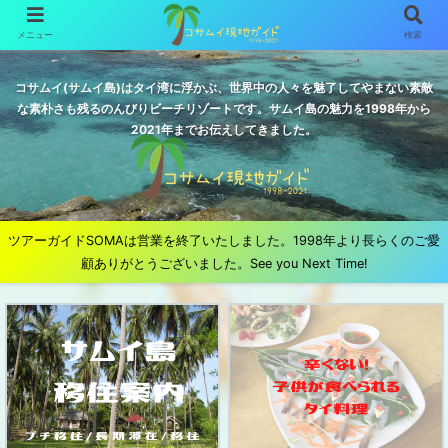
メニュー
検索
コサムイ(サムイ島)はタイ湾に浮かぶ、世界中の人々を魅了してやまない素敵
な素朴さも残るのんびりビーチリゾートです。サムイ島の魅力を1998年から
2021年までお伝えしてきました。
ツアーガイドSOMAは営業を終了いたしました。1998年より長らくのご愛
顧ありがとうございました。See you Next Time!