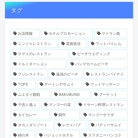
タグ
お店情報
ホテルプロモーション
マトラン島
ニンジャレストラン
道路状況
ワットパイレム
ラマイのレストラン
ビーチウエディング
イルミネーション
バンマカームビーチ
フジレストラン
遠浅のビーチ
レストランパイナイ
TOPS
デートンデサムイ
フットマッサージ
ムエタイ観戦
BAKUBUNG
プーケット
子供と遊ぶ
マンゴーの花
イサーン料理レストラン
タイカレー
闘牛
マンゴーサラダ
ダカンダリゾート
レゲイパブ
バディーサムイ
綿の木
バジェットホテル
スラタニーバンコク