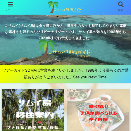
メニュー
検索
コサムイ(サムイ島)はタイ湾に浮かぶ、世界中の人々を魅了してやまない素敵
な素朴さも残るのんびりビーチリゾートです。サムイ島の魅力を1998年から
2021年までお伝えしてきました。
ツアーガイドSOMAは営業を終了いたしました。1998年より長らくのご愛
顧ありがとうございました。See you Next Time!