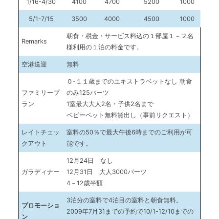
1/16-4/30
4100
4700
5200
1000
5/1-7/15
3500
4000
4500
1000
朝食・税金・サービス料込の１部屋１－２名
Remarks
様利用の１泊の料金です。
空港送迎
無料
０-１１歳までのエキストラベットなし 朝食
ファミリープ
のみ125バーツ
ラン
1室最大大人2名・子供2名まで
ベビーベット無料貸出し（事前リクエスト）
レイトチェッ
室料の50％で最大午後6時までのご利用が可
クアウト
能です。
12月24日 なし
ガラディナー
12月31日 大人3000バーツ
4－12歳半額
3泊分の室料で4泊目の室料と朝食無料。
プロモーショ
2009年7月31までの予約で10/1-12/10までの
ン