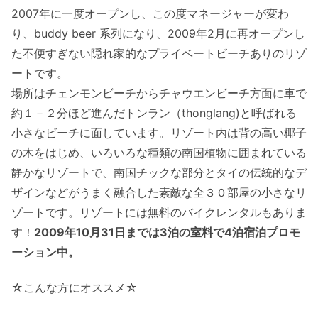
2007年に一度オープンし、この度マネージャーが変わ
り、buddy beer 系列になり、2009年2月に再オープンし
た不便すぎない隠れ家的なプライベートビーチありのリゾ
ートです。
場所はチェンモンビーチからチャウエンビーチ方面に車で
約１－２分ほど進んだトンラン（thonglang)と呼ばれる
小さなビーチに面しています。リゾート内は背の高い椰子
の木をはじめ、いろいろな種類の南国植物に囲まれている
静かなリゾートで、南国チックな部分とタイの伝統的なデ
ザインなどがうまく融合した素敵な全３０部屋の小さなリ
ゾートです。リゾートには無料のバイクレンタルもありま
す！
2009年10月31日までは3泊の室料で4泊宿泊プロモ
ーション中。
☆こんな方にオススメ☆