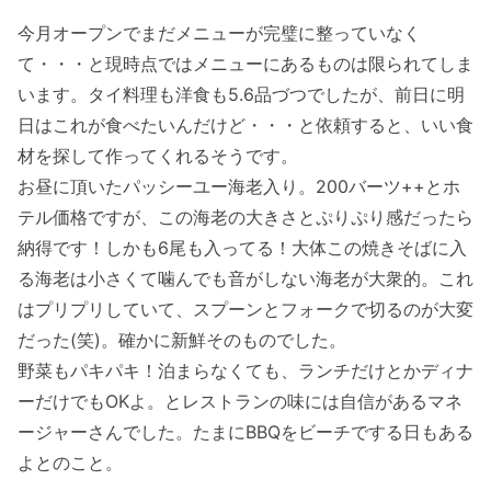
今月オープンでまだメニューが完璧に整っていなく
て・・・と現時点ではメニューにあるものは限られてしま
います。タイ料理も洋食も5.6品づつでしたが、前日に明
日はこれが食べたいんだけど・・・と依頼すると、いい食
材を探して作ってくれるそうです。
お昼に頂いたパッシーユー海老入り。200バーツ++とホ
テル価格ですが、この海老の大きさとぷりぷり感だったら
納得です！しかも6尾も入ってる！大体この焼きそばに入
る海老は小さくて噛んでも音がしない海老が大衆的。これ
はプリプリしていて、スプーンとフォークで切るのが大変
だった(笑)。確かに新鮮そのものでした。
野菜もパキパキ！泊まらなくても、ランチだけとかディナ
ーだけでもOKよ。とレストランの味には自信があるマネ
ージャーさんでした。たまにBBQをビーチでする日もある
よとのこと。