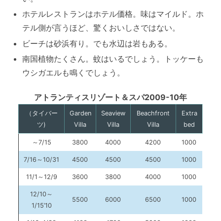
ホテルレストランはホテル価格。味はマイルド。ホ
テル側が言うほど、驚くおいしさではない。
ビーチは砂浜有り。でも水辺は岩もある。
南国植物たくさん。蚊はいるでしょう。トッケーも
ウシガエルも鳴くでしょう。
アトランティスリゾート＆スパ2009-10年
（タイバー
Garden
Seaview
Beachfront
Extra
ツ)
Villa
Villa
Villa
bed
～7/15
3800
4000
4200
1000
7/16～10/31
4500
4500
4500
1000
11/1～12/9
3600
3800
4000
1000
12/10～
5500
6000
6500
1000
1/15’10