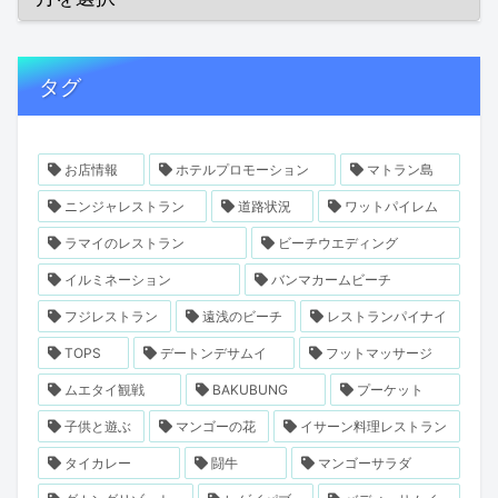
タグ
お店情報
ホテルプロモーション
マトラン島
ニンジャレストラン
道路状況
ワットパイレム
ラマイのレストラン
ビーチウエディング
イルミネーション
バンマカームビーチ
フジレストラン
遠浅のビーチ
レストランパイナイ
TOPS
デートンデサムイ
フットマッサージ
ムエタイ観戦
BAKUBUNG
プーケット
子供と遊ぶ
マンゴーの花
イサーン料理レストラン
タイカレー
闘牛
マンゴーサラダ