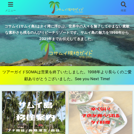
メニュー
検索
コサムイ(サムイ島)はタイ湾に浮かぶ、世界中の人々を魅了してやまない素敵
な素朴さも残るのんびりビーチリゾートです。サムイ島の魅力を1998年から
2021年までお伝えしてきました。
ツアーガイドSOMAは営業を終了いたしました。1998年より長らくのご愛
顧ありがとうございました。See you Next Time!