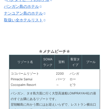
パンガン島のホテル
ナンユアン島のホテル
取扱い全ホテルリスト
☆メナムビーチ☆
SOMA
客室タ
リゾート名
室料
プール
ランク
イプ
ココパームリゾート
2200
バンガ
Pinnacle Samui
バーツ
ロー
Cocopalm Resort
～
ビラ
パンガン、タオ島方面に行く大型高速船LOMPRAYAH社の港
のすぐお隣にあるリゾートです。
翌朝離島に向かう際にはお迎えいらずで、レストラン横出口