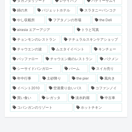
ダカンダリゾート
レゲイパブ
バディーサムイ
綿の木
バジェットホテル
スラタニーバンコク
やし収載所
フアタノンの市場
the Deli
airasia エアーアジア
トラと写真
チョンモンのレストラン
ナチュラルスキンケアショップ
チャウエンの波
ムエタイイベント
キンチェー
バッファロー
チャウエン南のレストラン
パクメン
シーサイドバンガロー
バーム
スイカ売り
年中行事
土砂降り
the pier
風向き
イベント2010
空港乗り合いバス
コファンノイ
買い食い
レガッタ
淡水釣堀
中古車
コパンガンのリゾート
ホットチキン