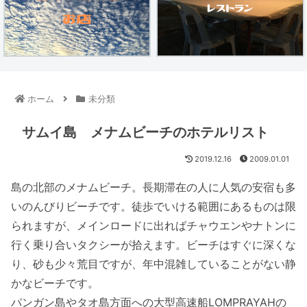
ホーム
未分類
サムイ島 メナムビーチのホテルリスト
2019.12.16
2009.01.01
島の北部のメナムビーチ。長期滞在の人に人気の安宿も多
いのんびりビーチです。徒歩でいける範囲にあるものは限
られますが、メインロードに出ればチャウエンやナトンに
行く乗り合いタクシーが拾えます。ビーチはすぐに深くな
り、砂も少々荒目ですが、年中混雑していることがない静
かなビーチです。
パンガン島やタオ島方面への大型高速船LOMPRAYAHの