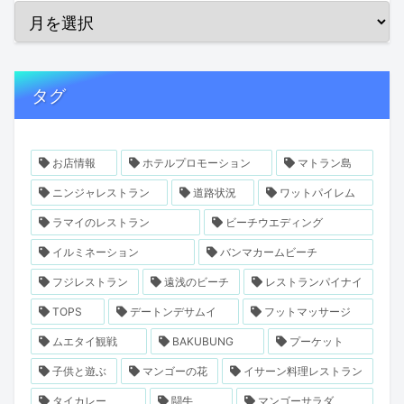
タグ
お店情報
ホテルプロモーション
マトラン島
ニンジャレストラン
道路状況
ワットパイレム
ラマイのレストラン
ビーチウエディング
イルミネーション
バンマカームビーチ
フジレストラン
遠浅のビーチ
レストランパイナイ
TOPS
デートンデサムイ
フットマッサージ
ムエタイ観戦
BAKUBUNG
プーケット
子供と遊ぶ
マンゴーの花
イサーン料理レストラン
タイカレー
闘牛
マンゴーサラダ