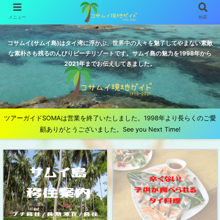
メニュー
検索
コサムイ(サムイ島)はタイ湾に浮かぶ、世界中の人々を魅了してやまない素敵
な素朴さも残るのんびりビーチリゾートです。サムイ島の魅力を1998年から
2021年までお伝えしてきました。
ツアーガイドSOMAは営業を終了いたしました。1998年より長らくのご愛
顧ありがとうございました。See you Next Time!