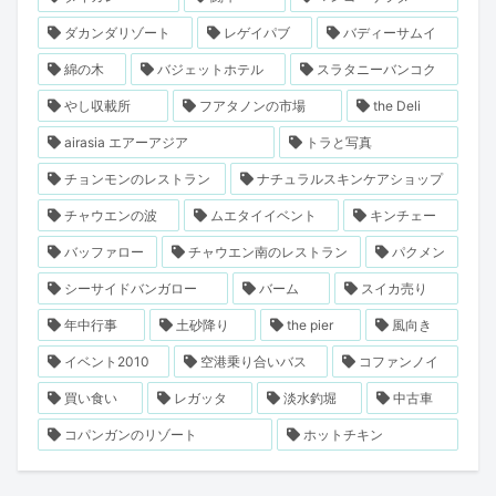
ダカンダリゾート
レゲイパブ
バディーサムイ
綿の木
バジェットホテル
スラタニーバンコク
やし収載所
フアタノンの市場
the Deli
airasia エアーアジア
トラと写真
チョンモンのレストラン
ナチュラルスキンケアショップ
チャウエンの波
ムエタイイベント
キンチェー
バッファロー
チャウエン南のレストラン
パクメン
シーサイドバンガロー
バーム
スイカ売り
年中行事
土砂降り
the pier
風向き
イベント2010
空港乗り合いバス
コファンノイ
買い食い
レガッタ
淡水釣堀
中古車
コパンガンのリゾート
ホットチキン