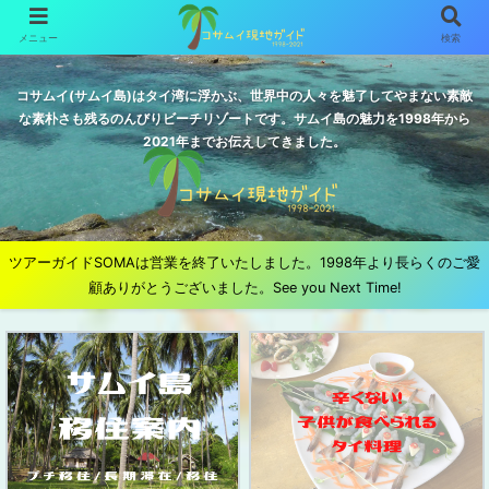
メニュー
検索
コサムイ(サムイ島)はタイ湾に浮かぶ、世界中の人々を魅了してやまない素敵
な素朴さも残るのんびりビーチリゾートです。サムイ島の魅力を1998年から
2021年までお伝えしてきました。
ツアーガイドSOMAは営業を終了いたしました。1998年より長らくのご愛
顧ありがとうございました。See you Next Time!