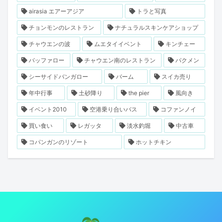
airasia エアーアジア
トラと写真
チョンモンのレストラン
ナチュラルスキンケアショップ
チャウエンの波
ムエタイイベント
キンチェー
バッファロー
チャウエン南のレストラン
パクメン
シーサイドバンガロー
バーム
スイカ売り
年中行事
土砂降り
the pier
風向き
イベント2010
空港乗り合いバス
コファンノイ
買い食い
レガッタ
淡水釣堀
中古車
コパンガンのリゾート
ホットチキン