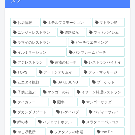
お店情報
ホテルプロモーション
マトラン島
ニンジャレストラン
道路状況
ワットパイレム
ラマイのレストラン
ビーチウエディング
イルミネーション
バンマカームビーチ
フジレストラン
遠浅のビーチ
レストランパイナイ
TOPS
デートンデサムイ
フットマッサージ
ムエタイ観戦
BAKUBUNG
プーケット
子供と遊ぶ
マンゴーの花
イサーン料理レストラン
タイカレー
闘牛
マンゴーサラダ
ダカンダリゾート
レゲイパブ
バディーサムイ
綿の木
バジェットホテル
スラタニーバンコク
やし収載所
フアタノンの市場
the Deli