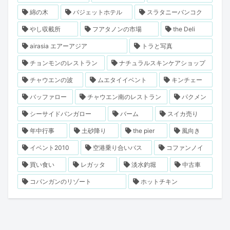
綿の木
バジェットホテル
スラタニーバンコク
やし収載所
フアタノンの市場
the Deli
airasia エアーアジア
トラと写真
チョンモンのレストラン
ナチュラルスキンケアショップ
チャウエンの波
ムエタイイベント
キンチェー
バッファロー
チャウエン南のレストラン
パクメン
シーサイドバンガロー
バーム
スイカ売り
年中行事
土砂降り
the pier
風向き
イベント2010
空港乗り合いバス
コファンノイ
買い食い
レガッタ
淡水釣堀
中古車
コパンガンのリゾート
ホットチキン