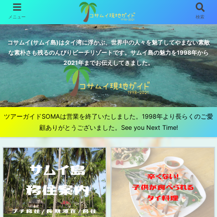
メニュー
検索
コサムイ(サムイ島)はタイ湾に浮かぶ、世界中の人々を魅了してやまない素敵
な素朴さも残るのんびりビーチリゾートです。サムイ島の魅力を1998年から
2021年までお伝えしてきました。
ツアーガイドSOMAは営業を終了いたしました。1998年より長らくのご愛
顧ありがとうございました。See you Next Time!