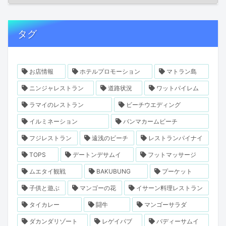
タグ
お店情報
ホテルプロモーション
マトラン島
ニンジャレストラン
道路状況
ワットパイレム
ラマイのレストラン
ビーチウエディング
イルミネーション
バンマカームビーチ
フジレストラン
遠浅のビーチ
レストランパイナイ
TOPS
デートンデサムイ
フットマッサージ
ムエタイ観戦
BAKUBUNG
プーケット
子供と遊ぶ
マンゴーの花
イサーン料理レストラン
タイカレー
闘牛
マンゴーサラダ
ダカンダリゾート
レゲイパブ
バディーサムイ