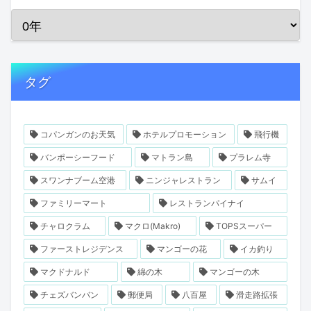
タグ
コパンガンのお天気
ホテルプロモーション
飛行機
バンポーシーフード
マトラン島
プラレム寺
スワンナブーム空港
ニンジャレストラン
サムイ
ファミリーマート
レストランパイナイ
チャロクラム
マクロ(Makro)
TOPSスーパー
ファーストレジデンス
マンゴーの花
イカ釣り
マクドナルド
綿の木
マンゴーの木
チェズバンバン
郵便局
八百屋
滑走路拡張