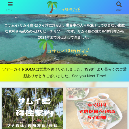
メニュー
検索
コサムイ(サムイ島)はタイ湾に浮かぶ、世界中の人々を魅了してやまない素敵
な素朴さも残るのんびりビーチリゾートです。サムイ島の魅力を1998年から
2021年までお伝えしてきました。
ツアーガイドSOMAは営業を終了いたしました。1998年より長らくのご愛
顧ありがとうございました。See you Next Time!