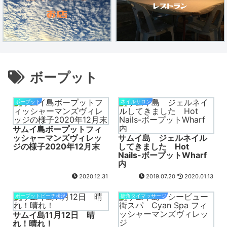
ボープット
ボープット
ネイルサロン
サムイ島ボープットフィ
ッシャーマンズヴィレッ
サムイ島 ジェルネイル
ジの様子2020年12月末
してきました Hot
Nails-ボープットWharf
内
2020.12.31
2019.07.20
2020.01.13
ボープットビーチ状況
街角タイマッサージ
サムイ島11月12日 晴
れ！晴れ！