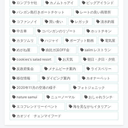
ロンプラヤ社
カノムトゥアイ
ピッグアイランド
パンガン島行きボートチケット
レートの良い両替所
コファンノイ
買い食い
レガッタ
淡水釣堀
中古車
コパンガンのリゾート
ホットチキン
カタツムリ
ハジャイ
ボープット動画
電気屋
めがね屋
由比ガ浜OFF会
salim レストラン
cookies's salad resort
お天気
朝日・夕日・夕焼
反政府集会
メナムビーチ案内
ライスベリー
移住情報
ダイビング案内
カオナーペット
2020年11月の空港の様子
フォトジェニック
nature samui
ニューノーマル
おしゃれランチ
エコフレンドリーイベント
海を見ながらイタリアン
カオソイ チェンマイフード