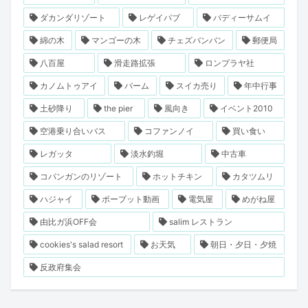
ダカンダリゾート
レゲイパブ
バディーサムイ
綿の木
マンゴーの木
チェズバンバン
郵便局
八百屋
滑走路拡張
ロンプラヤ社
カノムトゥアイ
バーム
スイカ売り
年中行事
土砂降り
the pier
風向き
イベント2010
空港乗り合いバス
コファンノイ
買い食い
レガッタ
淡水釣堀
中古車
コパンガンのリゾート
ホットチキン
カタツムリ
ハジャイ
ボープット動画
電気屋
めがね屋
由比ガ浜OFF会
salim レストラン
cookies's salad resort
お天気
朝日・夕日・夕焼
反政府集会