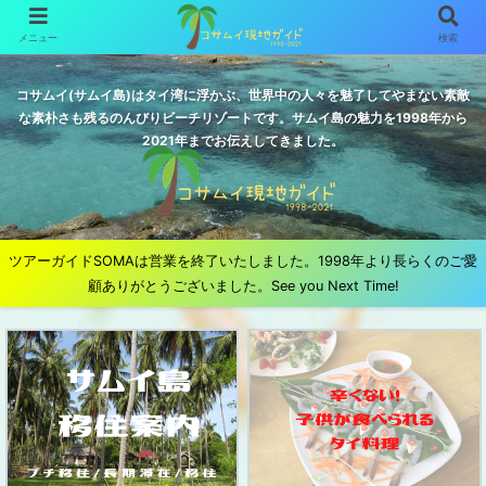
メニュー
検索
コサムイ(サムイ島)はタイ湾に浮かぶ、世界中の人々を魅了してやまない素敵
な素朴さも残るのんびりビーチリゾートです。サムイ島の魅力を1998年から
2021年までお伝えしてきました。
ツアーガイドSOMAは営業を終了いたしました。1998年より長らくのご愛
顧ありがとうございました。See you Next Time!