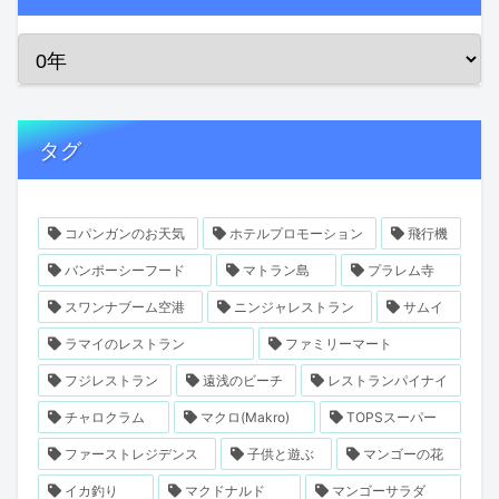
タグ
コパンガンのお天気
ホテルプロモーション
飛行機
バンポーシーフード
マトラン島
プラレム寺
スワンナブーム空港
ニンジャレストラン
サムイ
ラマイのレストラン
ファミリーマート
フジレストラン
遠浅のビーチ
レストランパイナイ
チャロクラム
マクロ(Makro)
TOPSスーパー
ファーストレジデンス
子供と遊ぶ
マンゴーの花
イカ釣り
マクドナルド
マンゴーサラダ