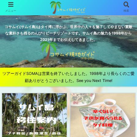
メニュー
検索
コサムイ(サムイ島)はタイ湾に浮かぶ、世界中の人々を魅了してやまない素敵
な素朴さも残るのんびりビーチリゾートです。サムイ島の魅力を1998年から
2021年までお伝えしてきました。
ツアーガイドSOMAは営業を終了いたしました。1998年より長らくのご愛
顧ありがとうございました。See you Next Time!