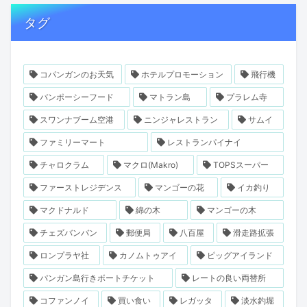
タグ
コパンガンのお天気
ホテルプロモーション
飛行機
バンポーシーフード
マトラン島
プラレム寺
スワンナブーム空港
ニンジャレストラン
サムイ
ファミリーマート
レストランパイナイ
チャロクラム
マクロ(Makro)
TOPSスーパー
ファーストレジデンス
マンゴーの花
イカ釣り
マクドナルド
綿の木
マンゴーの木
チェズバンバン
郵便局
八百屋
滑走路拡張
ロンプラヤ社
カノムトゥアイ
ピッグアイランド
パンガン島行きボートチケット
レートの良い両替所
コファンノイ
買い食い
レガッタ
淡水釣堀