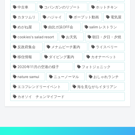
中古車
コパンガンのリゾート
ホットチキン
カタツムリ
ハジャイ
ボープット動画
電気屋
めがね屋
由比ガ浜OFF会
salim レストラン
cookies's salad resort
お天気
朝日・夕日・夕焼
反政府集会
メナムビーチ案内
ライスベリー
移住情報
ダイビング案内
カオナーペット
2020年11月の空港の様子
フォトジェニック
nature samui
ニューノーマル
おしゃれランチ
エコフレンドリーイベント
海を見ながらイタリアン
カオソイ チェンマイフード