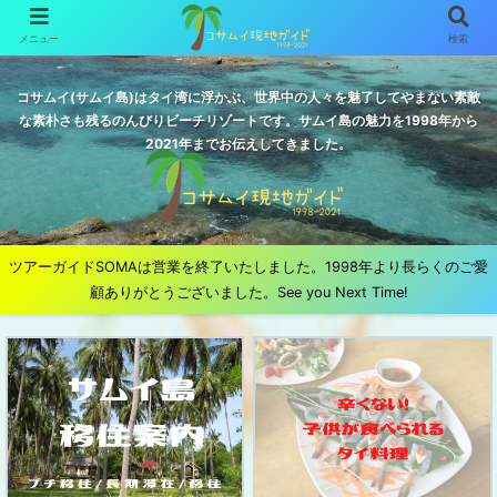
メニュー
検索
コサムイ(サムイ島)はタイ湾に浮かぶ、世界中の人々を魅了してやまない素敵
な素朴さも残るのんびりビーチリゾートです。サムイ島の魅力を1998年から
2021年までお伝えしてきました。
ツアーガイドSOMAは営業を終了いたしました。1998年より長らくのご愛
顧ありがとうございました。See you Next Time!