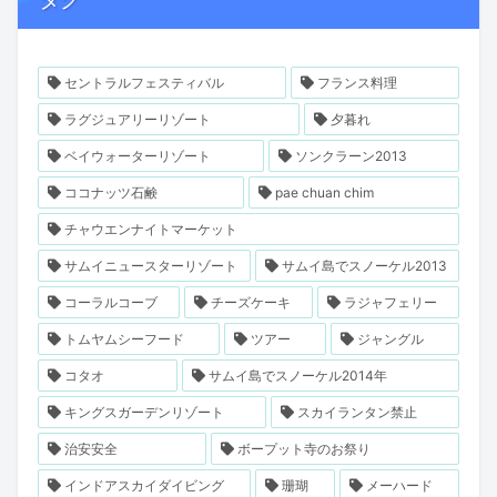
セントラルフェスティバル
フランス料理
ラグジュアリーリゾート
夕暮れ
ベイウォーターリゾート
ソンクラーン2013
ココナッツ石鹸
pae chuan chim
チャウエンナイトマーケット
サムイニュースターリゾート
サムイ島でスノーケル2013
コーラルコーブ
チーズケーキ
ラジャフェリー
トムヤムシーフード
ツアー
ジャングル
コタオ
サムイ島でスノーケル2014年
キングスガーデンリゾート
スカイランタン禁止
治安安全
ボープット寺のお祭り
インドアスカイダイビング
珊瑚
メーハード