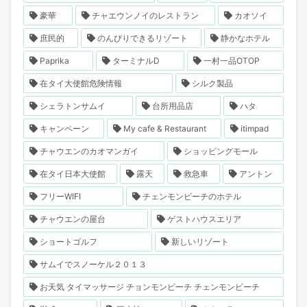
豪華
チャエウンノイのレストラン
カオソイ
庶民的
のんびりできるリゾート
静かなホテル
Paprika
ターミナルD
一村一品OTOP
在タイ大使館危険情報
シルク製品
シェラトンサムイ
台所用品店
ハタ
キャンペーン
My cafe & Restaurant
itimpad
チャウエンのカオマンガイ
ショッピングモール
在タイ日本大使館
露天
救急車
アントン
フリーWIFI
チェンモンビーチのホテル
チャウエンの屋台
ゲストハウスエリア
ショートゴルフ
新しいリゾート
サムイでスノーケル２０１３
お天気 タイマッサージ チョンモンビーチ チェンモンビーチ