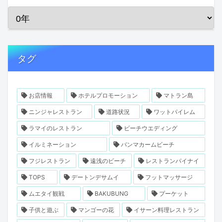
タグ
お店情報
ホテルプロモーション
マトラン島
ニンジャレストラン
道路状況
ワットパイレム
ラマイのレストラン
ビーチウエディング
イルミネーション
バンマカームビーチ
フジレストラン
遠浅のビーチ
レストランパイナイ
TOPS
デートンデサムイ
フットマッサージ
ムエタイ観戦
BAKUBUNG
プーケット
子供と遊ぶ
マンゴーの花
イサーン料理レストラン