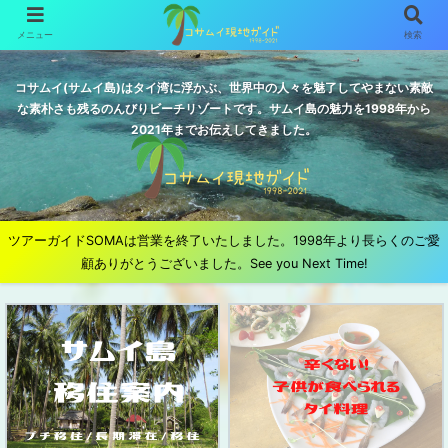
メニュー
検索
コサムイ(サムイ島)はタイ湾に浮かぶ、世界中の人々を魅了してやまない素敵
な素朴さも残るのんびりビーチリゾートです。サムイ島の魅力を1998年から
2021年までお伝えしてきました。
ツアーガイドSOMAは営業を終了いたしました。1998年より長らくのご愛
顧ありがとうございました。See you Next Time!