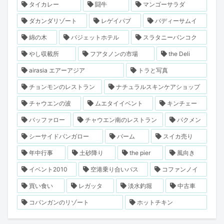
タイカレー
闘牛
マンゴーサラダ
ダカンダリゾート
レゲイパブ
バディーサムイ
綿の木
バジェットホテル
スラタニーバンコク
やし収載所
フアタノンの市場
the Deli
airasia エアーアジア
トラと写真
チョンモンのレストラン
ナチュラルスキンケアショップ
チャウエンの波
ムエタイイベント
キンチェー
バッファロー
チャウエン南のレストラン
パクメン
シーサイドバンガロー
バーム
スイカ売り
年中行事
土砂降り
the pier
風向き
イベント2010
空港乗り合いバス
コファンノイ
買い食い
レガッタ
淡水釣堀
中古車
コパンガンのリゾート
ホットチキン