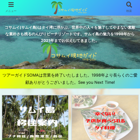
メニュー
検索
コサムイ(サムイ島)はタイ湾に浮かぶ、世界中の人々を魅了してやまない素敵
な素朴さも残るのんびりビーチリゾートです。サムイ島の魅力を1998年から
2021年までお伝えしてきました。
ツアーガイドSOMAは営業を終了いたしました。1998年より長らくのご愛
顧ありがとうございました。See you Next Time!