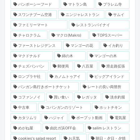
バンポーシーフード
マトラン島
プラレム寺
スワンナブーム空港
ニンジャレストラン
サムイ
ファミリーマート
レストランパイナイ
チャロクラム
マクロ(Makro)
TOPSスーパー
ファーストレジデンス
マンゴーの花
イカ釣り
マクドナルド
綿の木
マンゴーの木
チェズバンバン
郵便局
八百屋
滑走路拡張
ロンプラヤ社
カノムトゥアイ
ピッグアイランド
パンガン島行きボートチケット
レートの良い両替所
コファンノイ
買い食い
レガッタ
淡水釣堀
中古車
コパンガンのリゾート
ホットチキン
カタツムリ
ハジャイ
ボープット動画
電気屋
めがね屋
由比ガ浜OFF会
salim レストラン
cookies's salad resort
お天気
朝日・夕日・夕焼