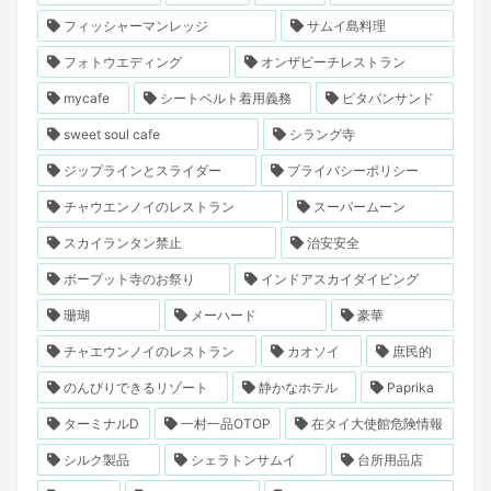
フィッシャーマンレッジ
サムイ島料理
フォトウエディング
オンザビーチレストラン
mycafe
シートベルト着用義務
ピタパンサンド
sweet soul cafe
シラング寺
ジップラインとスライダー
プライバシーポリシー
チャウエンノイのレストラン
スーパームーン
スカイランタン禁止
治安安全
ボープット寺のお祭り
インドアスカイダイビング
珊瑚
メーハード
豪華
チャエウンノイのレストラン
カオソイ
庶民的
のんびりできるリゾート
静かなホテル
Paprika
ターミナルD
一村一品OTOP
在タイ大使館危険情報
シルク製品
シェラトンサムイ
台所用品店