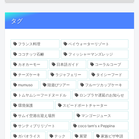
タグ
フランス料理
ベイウォーターリゾート
ココナッツ石鹸
フィッシャーマンズレッジ
カオカーモー
日本語ガイド
コーラルコーブ
チーズケーキ
ラジャフェリー
タイシーフード
mumuso
陸遊びツアー
フルーツカップケーキ
トムヤムシーフードヌードル
ロンプラヤ遅延のお知らせ
環境保護
スピードボートチャーター
サムイ空港出迎え場所
マンゴージュース
サンティブリリゾート
coco tam's x Peppina
ガパオライス
テック
展望
家族ビザ申請