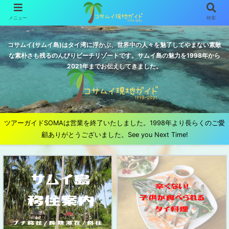
メニュー
検索
コサムイ(サムイ島)はタイ湾に浮かぶ、世界中の人々を魅了してやまない素敵
な素朴さも残るのんびりビーチリゾートです。サムイ島の魅力を1998年から
2021年までお伝えしてきました。
ツアーガイドSOMAは営業を終了いたしました。1998年より長らくのご愛
顧ありがとうございました。See you Next Time!