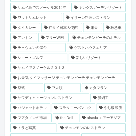
サムイ島でスノーケル2014年
キングスガーデンリゾート
ワットサムレット
イサーン料理レストラン
タイカレー
在タイ日本大使館
露天
救急車
アントン
フリーWIFI
チェンモンビーチのホテル
チャウエンの屋台
ゲストハウスエリア
ショートゴルフ
新しいリゾート
サムイでスノーケル２０１３
お天気 タイマッサージ チョンモンビーチ チェンモンビーチ
挙式
巨大蚊
カタマラン
サワディヒュージョンレストラン
籐細工
バジェットホテル
スラタニーバンコク
やし収載所
フアタノンの市場
the Deli
airasia エアーアジア
トラと写真
チョンモンのレストラン