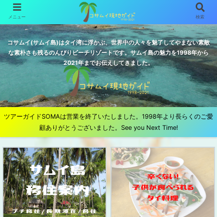
メニュー
検索
コサムイ(サムイ島)はタイ湾に浮かぶ、世界中の人々を魅了してやまない素敵
な素朴さも残るのんびりビーチリゾートです。サムイ島の魅力を1998年から
2021年までお伝えしてきました。
ツアーガイドSOMAは営業を終了いたしました。1998年より長らくのご愛
顧ありがとうございました。See you Next Time!