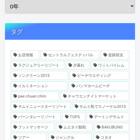
タグ
お店情報
セントラルフェスティバル
道路状況
ラグジュアリーリゾート
夕暮れ
ワットパイレム
ソンクラーン2013
ビーチウエディング
イルミネーション
バンマカームビーチ
pae chuan chim
チャウエンナイトマーケット
サムイニュースターリゾート
サムイ島でスノーケル2013
バーンタレーリゾート
TOPS
デートンデサムイ
フットマッサージ
ムエタイ観戦
BAKUBUNG
ツアー
ジャングル
コタオ