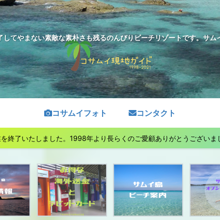
了してやまない素敵な素朴さも残るのんびりビーチリゾートです。サムイ島
コサムイフォト
コンタクト
終了いたしました。1998年より長らくのご愛顧ありがとうございました。See