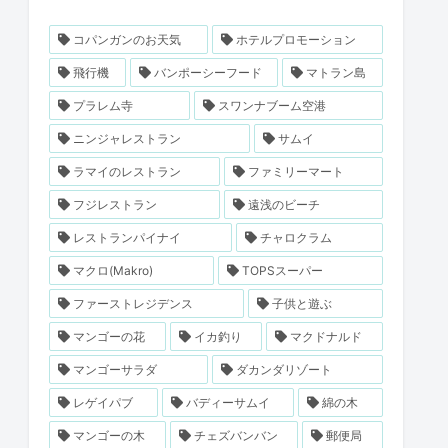
コパンガンのお天気
ホテルプロモーション
飛行機
バンポーシーフード
マトラン島
プラレム寺
スワンナブーム空港
ニンジャレストラン
サムイ
ラマイのレストラン
ファミリーマート
フジレストラン
遠浅のビーチ
レストランパイナイ
チャロクラム
マクロ(Makro)
TOPSスーパー
ファーストレジデンス
子供と遊ぶ
マンゴーの花
イカ釣り
マクドナルド
マンゴーサラダ
ダカンダリゾート
レゲイパブ
バディーサムイ
綿の木
マンゴーの木
チェズバンバン
郵便局