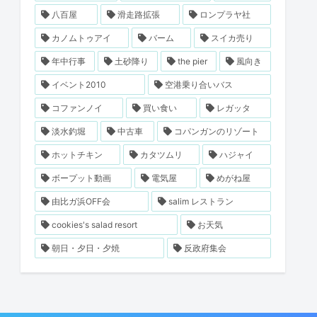
八百屋
滑走路拡張
ロンプラヤ社
カノムトゥアイ
バーム
スイカ売り
年中行事
土砂降り
the pier
風向き
イベント2010
空港乗り合いバス
コファンノイ
買い食い
レガッタ
淡水釣堀
中古車
コパンガンのリゾート
ホットチキン
カタツムリ
ハジャイ
ボープット動画
電気屋
めがね屋
由比ガ浜OFF会
salim レストラン
cookies's salad resort
お天気
朝日・夕日・夕焼
反政府集会