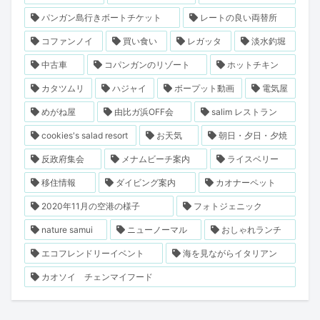
パンガン島行きボートチケット
レートの良い両替所
コファンノイ
買い食い
レガッタ
淡水釣堀
中古車
コパンガンのリゾート
ホットチキン
カタツムリ
ハジャイ
ボープット動画
電気屋
めがね屋
由比ガ浜OFF会
salim レストラン
cookies's salad resort
お天気
朝日・夕日・夕焼
反政府集会
メナムビーチ案内
ライスベリー
移住情報
ダイビング案内
カオナーペット
2020年11月の空港の様子
フォトジェニック
nature samui
ニューノーマル
おしゃれランチ
エコフレンドリーイベント
海を見ながらイタリアン
カオソイ チェンマイフード