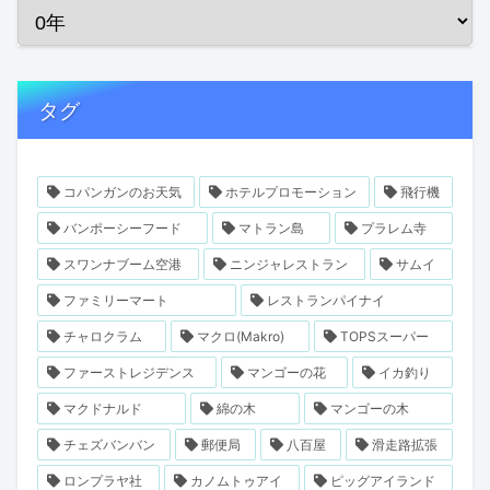
タグ
コパンガンのお天気
ホテルプロモーション
飛行機
バンポーシーフード
マトラン島
プラレム寺
スワンナブーム空港
ニンジャレストラン
サムイ
ファミリーマート
レストランパイナイ
チャロクラム
マクロ(Makro)
TOPSスーパー
ファーストレジデンス
マンゴーの花
イカ釣り
マクドナルド
綿の木
マンゴーの木
チェズバンバン
郵便局
八百屋
滑走路拡張
ロンプラヤ社
カノムトゥアイ
ピッグアイランド