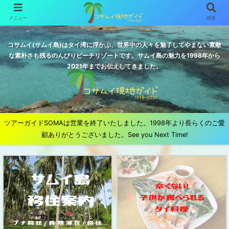
メニュー
検索
コサムイ(サムイ島)はタイ湾に浮かぶ、世界中の人々を魅了してやまない素敵
な素朴さも残るのんびりビーチリゾートです。サムイ島の魅力を1998年から
2021年までお伝えしてきました。
ツアーガイドSOMAは営業を終了いたしました。1998年より長らくのご愛
顧ありがとうございました。See you Next Time!