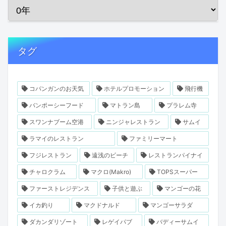
タグ
コパンガンのお天気
ホテルプロモーション
飛行機
バンポーシーフード
マトラン島
プラレム寺
スワンナブーム空港
ニンジャレストラン
サムイ
ラマイのレストラン
ファミリーマート
フジレストラン
遠浅のビーチ
レストランパイナイ
チャロクラム
マクロ(Makro)
TOPSスーパー
ファーストレジデンス
子供と遊ぶ
マンゴーの花
イカ釣り
マクドナルド
マンゴーサラダ
ダカンダリゾート
レゲイパブ
バディーサムイ