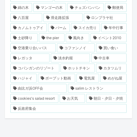
綿の木
マンゴーの木
チェズバンバン
郵便局
八百屋
滑走路拡張
ロンプラヤ社
カノムトゥアイ
バーム
スイカ売り
年中行事
土砂降り
the pier
風向き
イベント2010
空港乗り合いバス
コファンノイ
買い食い
レガッタ
淡水釣堀
中古車
コパンガンのリゾート
ホットチキン
カタツムリ
ハジャイ
ボープット動画
電気屋
めがね屋
由比ガ浜OFF会
salim レストラン
cookies's salad resort
お天気
朝日・夕日・夕焼
反政府集会