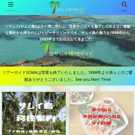
メニュー
検索
コサムイ(サムイ島)はタイ湾に浮かぶ、世界中の人々を魅了してやまない素敵
な素朴さも残るのんびりビーチリゾートです。サムイ島の魅力を1998年から
2021年までお伝えしてきました。
ツアーガイドSOMAは営業を終了いたしました。1998年より長らくのご愛
顧ありがとうございました。See you Next Time!