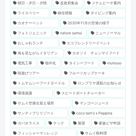
朝日・夕日・夕焼
反政府集会
メナムビーチ案内
ライスベリー
移住情報
ダイビング案内
カオナーペット
2020年11月の空港の様子
フォトジェニック
nature samui
ニューノーマル
おしゃれランチ
エコフレンドリーイベント
海を見ながらイタリアン
カオソイ チェンマイフード
電気工事
地中化
タイシーフード
mumuso
陸遊びツアー
フルーツカップケーキ
トムヤムシーフードヌードル
ロンプラヤ遅延のお知らせ
環境保護
スピードボートチャーター
サムイ空港出迎え場所
マンゴージュース
サンティブリリゾート
coco tam's x Peppina
ガパオライス
テック
展望
家族ビザ申請
フィッシャーマンレッジ
サムイ島料理