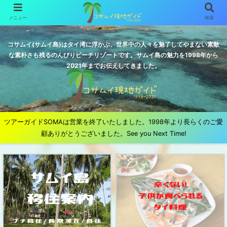
メニュー
検索
コサムイ(サムイ島)はタイ湾に浮かぶ、世界中の人々を魅了してやまない素敵
な素朴さも残るのんびりビーチリゾートです。サムイ島の魅力を1998年から
2021年までお伝えしてきました。
ツアーガイドSOMAは営業を終了いたしました。1998年より長らくのご愛
顧ありがとうございました。See you Next Time!