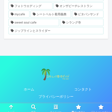
フォトウエディング
オンザビーチレストラン
mycafe
シートベルト着用義務
ピタパンサンド
sweet soul cafe
シラング寺
ジップラインとスライダー
ホーム
コンタクト
プライバシーポリシー
Copyright © 1998-2026 コサムイ現地ガイド 1998-2021過去ログ
All Rights Reserved.
トップ
検索
サイドバー
プライバシーポリシ
コンタクト