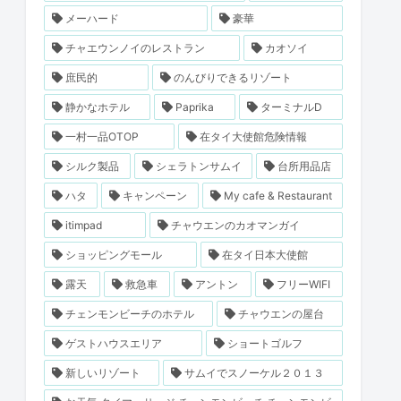
メーハード
豪華
チャエウンノイのレストラン
カオソイ
庶民的
のんびりできるリゾート
静かなホテル
Paprika
ターミナルD
一村一品OTOP
在タイ大使館危険情報
シルク製品
シェラトンサムイ
台所用品店
ハタ
キャンペーン
My cafe & Restaurant
itimpad
チャウエンのカオマンガイ
ショッピングモール
在タイ日本大使館
露天
救急車
アントン
フリーWIFI
チェンモンビーチのホテル
チャウエンの屋台
ゲストハウスエリア
ショートゴルフ
新しいリゾート
サムイでスノーケル２０１３