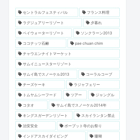
セントラルフェスティバル
フランス料理
ラグジュアリーリゾート
夕暮れ
ベイウォーターリゾート
ソンクラーン2013
ココナッツ石鹸
pae chuan chim
チャウエンナイトマーケット
サムイニュースターリゾート
サムイ島でスノーケル2013
コーラルコーブ
チーズケーキ
ラジャフェリー
トムヤムシーフード
ツアー
ジャングル
コタオ
サムイ島でスノーケル2014年
キングスガーデンリゾート
スカイランタン禁止
治安安全
ボープット寺のお祭り
インドアスカイダイビング
珊瑚