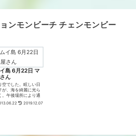
チョンモンビーチ チェンモンビー
島 6月22日 マ
さん
り空でした。眩しい日
すが、海を綺麗に光ら
く。午後場所により通
したが、軽く地面を濡
13.06.22
2019.12.07
た。まだ風が強いで
ェンモンビーチのタイマ
ん アロマティクマッサ