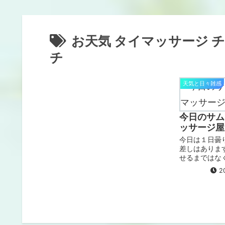
お天気 タイマッサージ 
チ
天気と日々雑感
今日のサムイ
ッサージ屋
今日は１日曇
差しはありま
せるまではな
り雨がありま
20
らすだけでし
す。 写真 チ
ッサージ屋さ
ー...