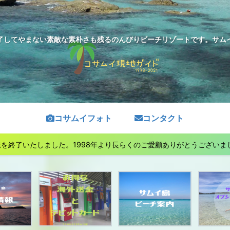
了してやまない素敵な素朴さも残るのんびりビーチリゾートです。サムイ島
コサムイフォト
コンタクト
終了いたしました。1998年より長らくのご愛顧ありがとうございました。See