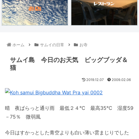
ホーム
サムイの日常
お寺
サムイ島 今日のお天気 ビッグブッダ＆
猫
2019.12.07
2009.02.06
晴 夜ぱらっと通り雨 最低２４℃ 最高35℃ 湿度59
－75％ 微弱風
今日はすかっとした青空よりも白い薄い雲まじりでした