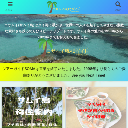
メニュー
検索
コサムイ(サムイ島)はタイ湾に浮かぶ、世界中の人々を魅了してやまない素敵
な素朴さも残るのんびりビーチリゾートです。サムイ島の魅力を1998年から
2021年までお伝えしてきました。
ツアーガイドSOMAは営業を終了いたしました。1998年より長らくのご愛
顧ありがとうございました。See you Next Time!