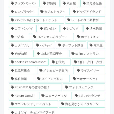
チェズバンバン
郵便局
八百屋
滑走路拡張
ロンプラヤ社
カノムトゥアイ
ピッグアイランド
パンガン島行きボートチケット
レートの良い両替所
コファンノイ
買い食い
レガッタ
淡水釣堀
中古車
コパンガンのリゾート
ホットチキン
カタツムリ
ハジャイ
ボープット動画
電気屋
めがね屋
由比ガ浜OFF会
salim レストラン
cookies's salad resort
お天気
朝日・夕日・夕焼
反政府集会
メナムビーチ案内
ライスベリー
移住情報
ダイビング案内
カオナーペット
2020年11月の空港の様子
フォトジェニック
nature samui
ニューノーマル
おしゃれランチ
エコフレンドリーイベント
海を見ながらイタリアン
カオソイ チェンマイフード