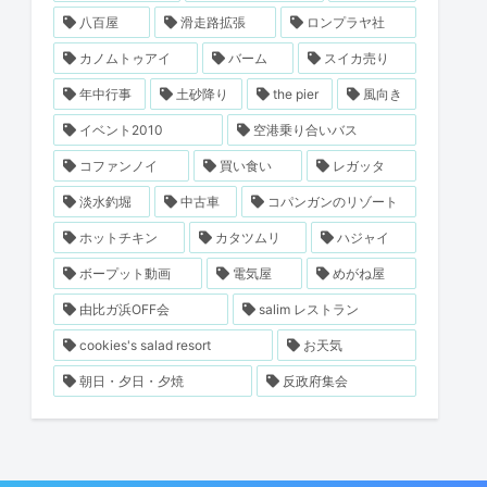
八百屋
滑走路拡張
ロンプラヤ社
カノムトゥアイ
バーム
スイカ売り
年中行事
土砂降り
the pier
風向き
イベント2010
空港乗り合いバス
コファンノイ
買い食い
レガッタ
淡水釣堀
中古車
コパンガンのリゾート
ホットチキン
カタツムリ
ハジャイ
ボープット動画
電気屋
めがね屋
由比ガ浜OFF会
salim レストラン
cookies's salad resort
お天気
朝日・夕日・夕焼
反政府集会