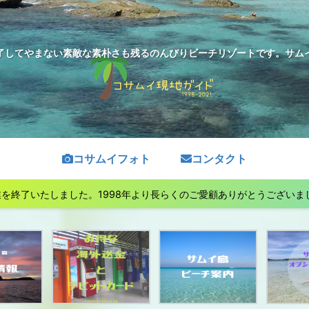
了してやまない素敵な素朴さも残るのんびりビーチリゾートです。サムイ島
コサムイフォト
コンタクト
終了いたしました。1998年より長らくのご愛顧ありがとうございました。See