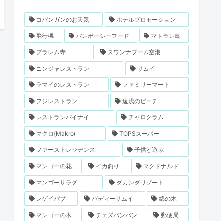
コパンガンのお天気
ホテルプロモーション
飛行機
バンポーシーフード
マトラン島
プラレム寺
スワンナブーム空港
ニンジャレストラン
サムイ
ラマイのレストラン
ファミリーマート
フジレストラン
遠浅のビーチ
レストランパイナイ
チャロクラム
マクロ(Makro)
TOPSスーパー
ファーストレジデンス
子供と遊ぶ
マンゴーの花
イカ釣り
マクドナルド
マンゴーサラダ
ダカンダリゾート
レゲイパブ
バディーサムイ
綿の木
マンゴーの木
チェズバンバン
郵便局