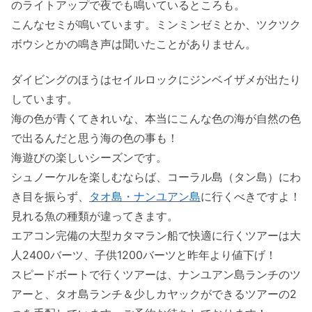
のライトアップで夜でも鳴いているところも。
こんなセミが鳴いています。ミンミンゼミとか、ツクツク
ボウシとかの鳴き声は聞いたことがありません。
ダイビングのほうはセイルロックにジンベイザメが出たり
しています。
海の色が青くてきれいな、本当にこんな色の海が自然の色
で出るんだと思う海の色の事も！
海遊びの楽しいシーズンです。
シュノーケルを楽しむならば、コーラル島（タン島）にわ
き目を振らず、
タオ島・ナンユアン島
に行くべきですよ！
見れる魚の種類が違ってきます。
エアコン完備の大型カタマラン船で快適に行くツアーは大
人2400バーツ、子供1200バーツと昨年より値下げ！
スピードボートで行くツアーは、ナンユアン島ランチのツ
アーと、タオ島ランチ＆少しカヤックができるツアーの2