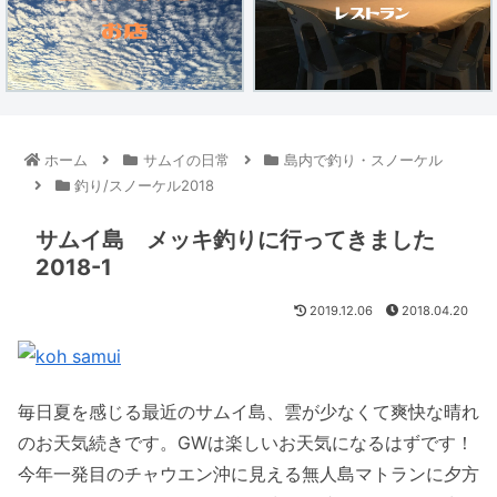
ホーム
サムイの日常
島内で釣り・スノーケル
釣り/スノーケル2018
サムイ島 メッキ釣りに行ってきました
2018-1
2019.12.06
2018.04.20
毎日夏を感じる最近のサムイ島、雲が少なくて爽快な晴れ
のお天気続きです。GWは楽しいお天気になるはずです！
今年一発目のチャウエン沖に見える無人島マトランに夕方