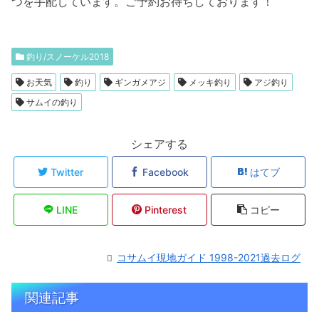
つを手配しています。ご予約お待ちしております！
釣り/スノーケル2018
お天気
釣り
ギンガメアジ
メッキ釣り
アジ釣り
サムイの釣り
シェアする
Twitter
Facebook
はてブ
LINE
Pinterest
コピー
コサムイ現地ガイド 1998-2021過去ログ
関連記事