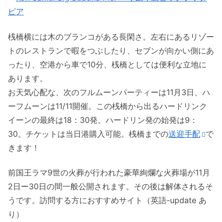
桟橋横には木のブランコがある長閑さ。左右にあるリゾー
トのレストランで暇をつぶしたり、セブンが向かい側にあ
ったり、空港から車で10分、桟橋としては便利な立地に
あります。
お天気心配な、次のフルムーンパーティーは11月3日、ハ
ーフムーンは11/11開催。この桟橋から出るハードリンク
イーンの最終は18：30発。ハードリン発の始発は9：
30。チケットは当日港購入可能。桟橋までの
送迎手配
で
きます！
前国王ラマ9世の火葬が行われた豪華絢爛な火葬場が11月
2日ー30日の間一般公開されます。その後は解体されるそ
うです。訪問する方におすすめサイト（英語-update あ
り）