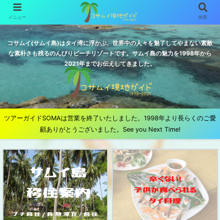
メニュー
検索
コサムイ(サムイ島)はタイ湾に浮かぶ、世界中の人々を魅了してやまない素敵
な素朴さも残るのんびりビーチリゾートです。サムイ島の魅力を1998年から
2021年までお伝えしてきました。
ツアーガイドSOMAは営業を終了いたしました。1998年より長らくのご愛
顧ありがとうございました。See you Next Time!