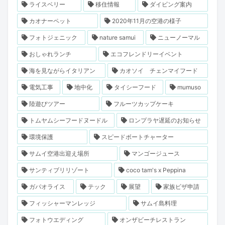
ライスベリー
移住情報
ダイビング案内
カオナーペット
2020年11月の空港の様子
フォトジェニック
nature samui
ニューノーマル
おしゃれランチ
エコフレンドリーイベント
海を見ながらイタリアン
カオソイ チェンマイフード
電気工事
地中化
タイシーフード
mumuso
陸遊びツアー
フルーツカップケーキ
トムヤムシーフードヌードル
ロンプラヤ遅延のお知らせ
環境保護
スピードボートチャーター
サムイ空港出迎え場所
マンゴージュース
サンティブリリゾート
coco tam's x Peppina
ガパオライス
テック
展望
家族ビザ申請
フィッシャーマンレッジ
サムイ島料理
フォトウエディング
オンザビーチレストラン