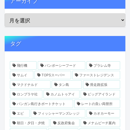
アーカイブ
タグ
飛行機
バンポーシーフード
プラレム寺
サムイ
TOPSスーパー
ファーストレジデンス
マクドナルド
タン島
滑走路拡張
ロンプラヤ社
カノムトゥアイ
ピッグアイランド
パンガン島行きボートチケット
レートの良い両替所
エビ
フィッシャーマンズレッジ
カオカーモー
朝日・夕日・夕焼
反政府集会
メナムビーチ案内