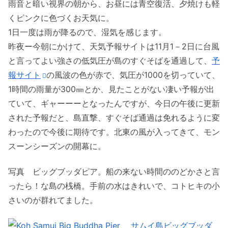
雨音と暗い視界の朝から、お昼には青空復活、夕焼けも軽
くピンクに色づくお天気に。
1日一度は雨が降るので、湿気を感じます。
昨夜ー今朝にかけて、天気予報サイトは11月1－2日に台風
と言ってよい強さの低気圧が島のすぐそばを通過して、
予
報サイト
の風波の色が赤で、気圧が1000を切っていて、
1時間の雨量が300㎜とか、見たことがない凄い予報が出
ていて、ギャーーーとなったんですが、今日の午後に更新
された予報だと、島直撃、すぐそば通過は免れるように変
わったので今後に期待です。北東の風が入ってきて、モン
スーンシーズンの開幕に。
写真 ビッグブッダピア。船の来ない時間ののどかさと言
ったら！な島の桟橋。手前の水はきれいで、コトヒキの小
さいのが群れてました。