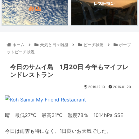
ホーム
天気と日々雑感
ビーチ状況
ボープ
ットビーチ状況
今日のサムイ島 1月20日 今年もマイフレ
ンドレストラン
2019.12.10
2016.01.20
晴 最低27℃ 最高31℃ 湿度78％ 1014hPa SSE
今日は雨雲も特になく、1日良いお天気でした。