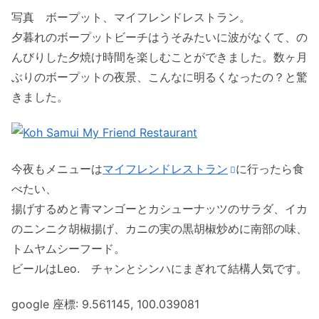
写真 ボープット、マイフレンドレストラン。
夕暮れのボープットビーチはうそみたいに波がなくて、の
んびりした夕焼け時間を楽しむことができました。数ヶ月
ぶりのボープットの夜景、こんなに明るくなったの？と驚
きました。
今夜もメニューは
マイフレンドレストラン
に行ったら食
べたい、
揚げするめと青マンゴーとカシューナッツのサラダ、イカ
のニンニク胡椒揚げ、カニの実の黒胡椒炒めに南部の味、
トムヤムシーフード。
ビールはLeo. チャンとシンハにまぎれて結構人気です。
google 座標: 9.561145, 100.039081