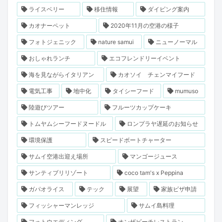
ライスベリー
移住情報
ダイビング案内
カオナーペット
2020年11月の空港の様子
フォトジェニック
nature samui
ニューノーマル
おしゃれランチ
エコフレンドリーイベント
海を見ながらイタリアン
カオソイ チェンマイフード
電気工事
地中化
タイシーフード
mumuso
陸遊びツアー
フルーツカップケーキ
トムヤムシーフードヌードル
ロンプラヤ遅延のお知らせ
環境保護
スピードボートチャーター
サムイ空港出迎え場所
マンゴージュース
サンティブリリゾート
coco tam's x Peppina
ガパオライス
テック
展望
家族ビザ申請
フィッシャーマンレッジ
サムイ島料理
フォトウエディング
オンザビーチレストラン