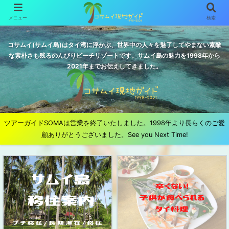
メニュー
検索
コサムイ(サムイ島)はタイ湾に浮かぶ、世界中の人々を魅了してやまない素敵
な素朴さも残るのんびりビーチリゾートです。サムイ島の魅力を1998年から
2021年までお伝えしてきました。
ツアーガイドSOMAは営業を終了いたしました。1998年より長らくのご愛
顧ありがとうございました。See you Next Time!