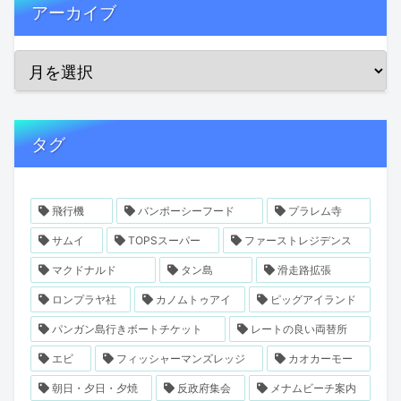
アーカイブ
タグ
飛行機
バンポーシーフード
プラレム寺
サムイ
TOPSスーパー
ファーストレジデンス
マクドナルド
タン島
滑走路拡張
ロンプラヤ社
カノムトゥアイ
ピッグアイランド
パンガン島行きボートチケット
レートの良い両替所
エビ
フィッシャーマンズレッジ
カオカーモー
朝日・夕日・夕焼
反政府集会
メナムビーチ案内